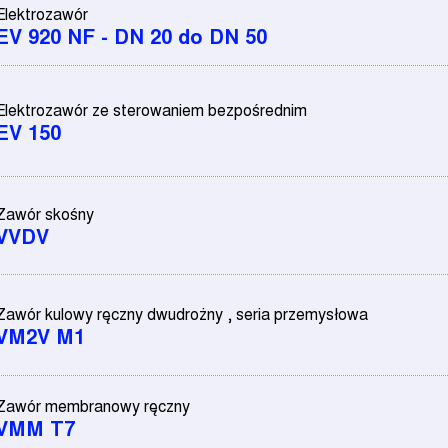
Elektrozawór
EV 920 NF - DN 20 do DN 50
Elektrozawór ze sterowaniem bezpośrednim
EV 150
Zawór skośny
VVDV
Zawór kulowy ręczny dwudrożny , seria przemysłowa
VM2V M1
Zawór membranowy ręczny
VMM T7