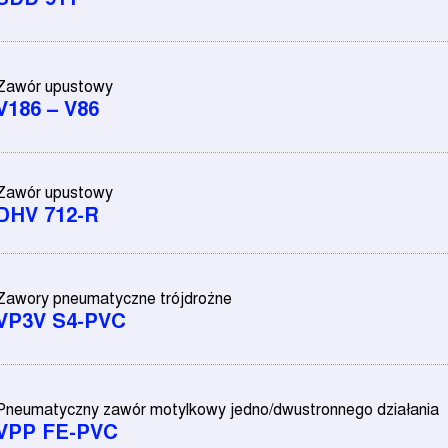
Zawór upustowy
V186 – V86
Zawór upustowy
DHV 712-R
Zawory pneumatyczne trójdrożne
VP3V S4-PVC
Pneumatyczny zawór motylkowy jedno/dwustronnego działania
VPP FE-PVC