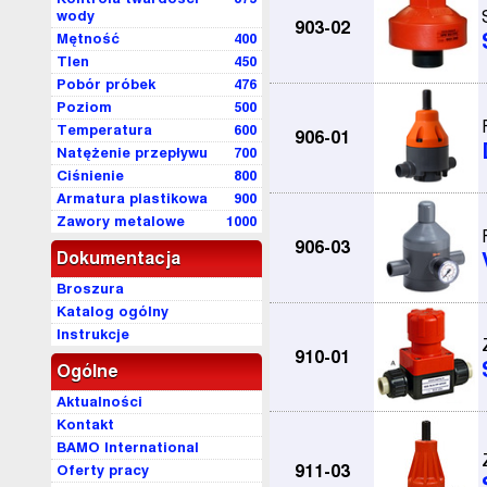
wody
903-02
Mętność
400
Tlen
450
Pobór próbek
476
Poziom
500
Temperatura
600
906-01
Natężenie przepływu
700
Ciśnienie
800
Armatura plastikowa
900
Zawory metalowe
1000
906-03
Dokumentacja
Broszura
Katalog ogólny
Instrukcje
910-01
Ogólne
Aktualności
Kontakt
BAMO International
Oferty pracy
911-03