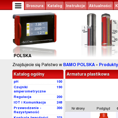
Broszura
Katalog
Instrukcje
Aktualności
K
POLSKA
Znajdujecie się Państwo w
BAMO POLSKA
»
Produkty
Katalog ogólny
Armatura plastikowa
pH
100
Czujniki
190
amperometryczne
Regulacja
200
IOT i Komunikacja
248
Przewodzenie -
300
Nr strony
Podgląd
Rezystywność
Kontrola twardości
375