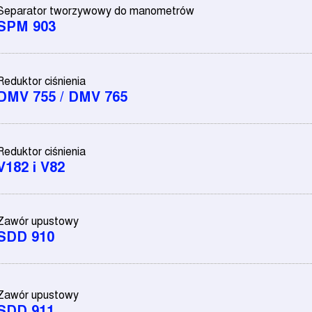
Separator tworzywowy do manometrów
SPM 903
Reduktor ciśnienia
DMV 755 / DMV 765
Reduktor ciśnienia
V182 i V82
Zawór upustowy
SDD 910
Zawór upustowy
SDD 911