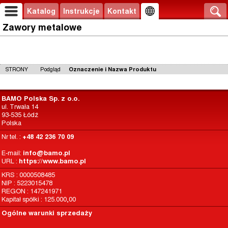
Katalog
Instrukcje
Kontakt
Zawory metalowe
STRONY
Podgląd
Oznaczenie i Nazwa Produktu
BAMO Polska Sp. z o.o.
ul. Trwała 14
93-535 Łódź
Polska
Nr tel. :
+48 42 236 70 09
E-mail:
info@bamo.pl
URL :
https://www.bamo.pl
KRS : 0000508485
NIP : 5223015478
REGON : 147241971
Kapitał spółki : 125.000,00
Ogólne warunki sprzedaży