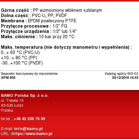
Górna część :
PP wzmocniony włóknem szklanym
Dolna część :
PVC-U, PP, PVDF
Membrana :
EPDM powleczony PTFE
Przyłącze procesowe :
1/2” FG
Przyłącze urządzenia :
1/2" lub 1/4"
Maks. ciśnienie :
10 bar przy 20 °C
Maks. temperatura (nie dotyczy manometru i wypełnienia) :
0...+ 60 °C (PVC-U)
+10...+ 80 °C (PP)
-30...+100 °C (PVDF)
Separator tworzywowy do manometrów
Katalog ogólny 903-02
SPM 903
03/12/2019 15:43
BAMO Polska Sp. z o.o.
ul. Trwała 14
93-535 Łódź
Polska
Nr tel. :
+48 42 236 70 09
E-mail:
info@bamo.pl
URL :
https://www.bamo.pl