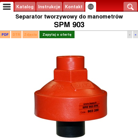
Katalog
Instrukcje
Kontakt
Separator tworzywowy do manometrów
SPM 903
PDF
DTR
Zdjęcia
Zapytaj o ofertę
«
»