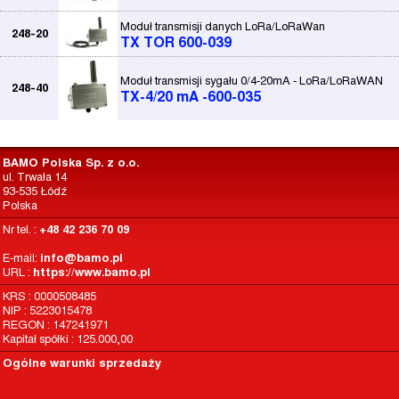
Moduł transmisji danych LoRa/LoRaWan
248-20
TX TOR 600-039
Moduł transmisji sygału 0/4-20mA - LoRa/LoRaWAN
248-40
TX-4/20 mA -600-035
BAMO Polska Sp. z o.o.
ul. Trwała 14
93-535 Łódź
Polska
Nr tel. :
+48 42 236 70 09
E-mail:
info@bamo.pl
URL :
https://www.bamo.pl
KRS : 0000508485
NIP : 5223015478
REGON : 147241971
Kapitał spółki : 125.000,00
Ogólne warunki sprzedaży