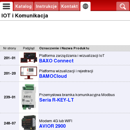
Katalog
Instrukcje
Kontakt
IOT i Komunikacja
Nr strony
Podgląd
Oznaczenie i Nazwa Produktu
Platforma zarządzania i wizualizacji IoT
201-01
BAXO Connect
Platforma wizualizacji i rejestracji
201-20
BAMOCloud
Przemysłowa bramka komunikacyjna Modbus
239-01
Seria R-KEY-LT
Modem 4G lub WIFI
248-07
AVIOR 2900