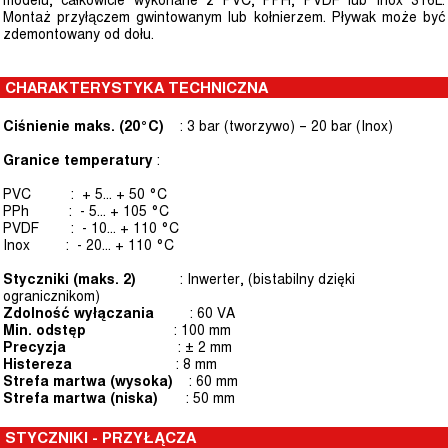
modelu, całkowicie wykonane z PVC, PPH, PVDF lub Inox 316L.
Montaż przyłączem gwintowanym lub kołnierzem. Pływak może być
zdemontowany od dołu.
CHARAKTERYSTYKA TECHNICZNA
Ciśnienie maks. (20°C)
: 3 bar (tworzywo) – 20 bar (Inox)
Granice temperatury
:
PVC : + 5… + 50 °C
PPh : - 5… + 105 °C
PVDF : - 10… + 110 °C
Inox : - 20… + 110 °C
Styczniki (maks. 2)
: Inwerter, (bistabilny dzięki
ogranicznikom)
Zdolność wyłączania
: 60 VA
Min. odstęp
: 100 mm
Precyzja
: ± 2 mm
Histereza
: 8 mm
Strefa martwa (wysoka)
: 60 mm
Strefa martwa (niska)
: 50 mm
STYCZNIKI - PRZYŁĄCZA