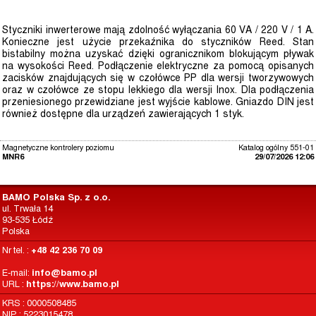
Styczniki inwerterowe mają zdolność wyłączania 60 VA / 220 V / 1 A.
Konieczne jest użycie przekaźnika do styczników Reed. Stan
bistabilny można uzyskać dzięki ogranicznikom blokującym pływak
na wysokości Reed. Podłączenie elektryczne za pomocą opisanych
zacisków znajdujących się w czołówce PP dla wersji tworzywowych
oraz w czołówce ze stopu lekkiego dla wersji Inox. Dla podłączenia
przeniesionego przewidziane jest wyjście kablowe. Gniazdo DIN jest
również dostępne dla urządzeń zawierających 1 styk.
Magnetyczne kontrolery poziomu
Katalog ogólny 551-01
MNR6
29/07/2026 12:06
BAMO Polska Sp. z o.o.
ul. Trwała 14
93-535 Łódź
Polska
Nr tel. :
+48 42 236 70 09
E-mail:
info@bamo.pl
URL :
https://www.bamo.pl
KRS : 0000508485
NIP : 5223015478