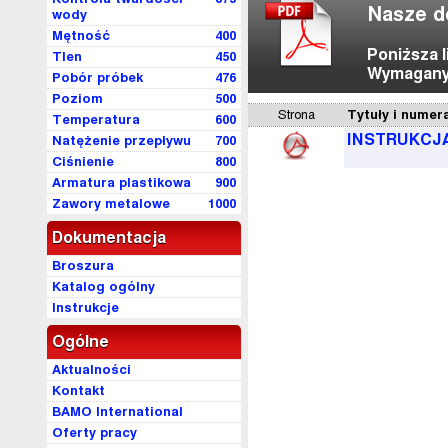
Nasze d
wody
Mętność
400
Poniższa 
Tlen
450
Wymagany 
Pobór próbek
476
Poziom
500
Strona
Tytuły i numer
Temperatura
600
INSTRUKCJ
Natężenie przepływu
700
Ciśnienie
800
Armatura plastikowa
900
Zawory metalowe
1000
Dokumentacja
Broszura
Katalog ogólny
Instrukcje
Ogólne
Aktualności
Kontakt
BAMO International
Oferty pracy