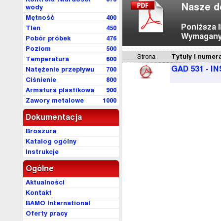
Nasze d
wody
Mętność
400
Poniższa 
Tlen
450
Wymagany 
Pobór próbek
476
Poziom
500
Strona
Tytuły i numer
Temperatura
600
GAD 531 - 
Natężenie przepływu
700
Ciśnienie
800
Armatura plastikowa
900
Zawory metalowe
1000
Dokumentacja
Broszura
Katalog ogólny
Instrukcje
Ogólne
Aktualności
Kontakt
BAMO International
Oferty pracy