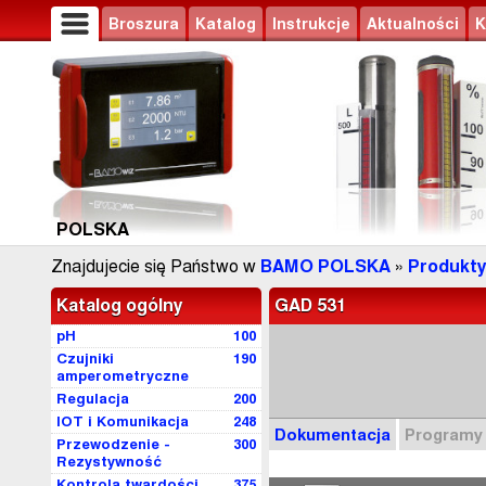
Broszura
Katalog
Instrukcje
Aktualności
K
POLSKA
Znajdujecie się Państwo w
BAMO POLSKA
»
Produkty
Katalog ogólny
GAD 531
pH
100
Czujniki
190
amperometryczne
Regulacja
200
IOT i Komunikacja
248
Dokumentacja
Programy
Przewodzenie -
300
Rezystywność
Kontrola twardości
375